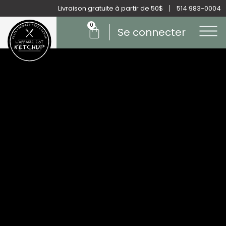
Aller
Livraison gratuite à partir de 50$
514 983-0004
au
0
Panier
contenu
Se connecter