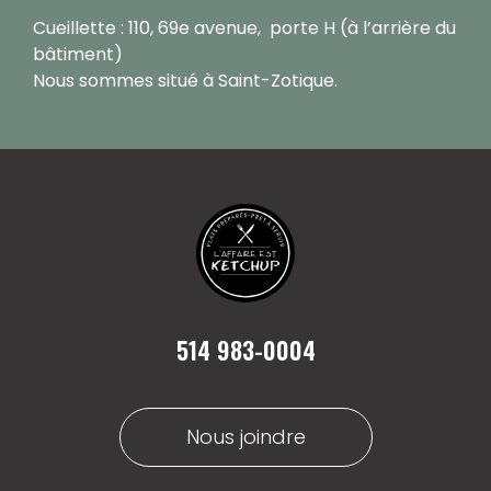
Cueillette : 110, 69e avenue, porte H (à l’arrière du
bâtiment)
Nous sommes situé à Saint-Zotique.
514 983-0004
Nous joindre