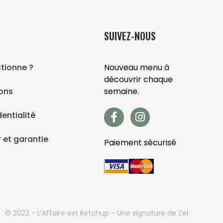
SUIVEZ-NOUS
tionne ?
Nouveau menu à
découvrir chaque
ions
semaine.
F
I
dentialité
a
n
c
s
r et garantie
Paiement sécurisé
e
t
b
a
o
g
o
r
k
a
-
m
f
© 2022 - L’Affaire est ketchup - Une signature de Zel