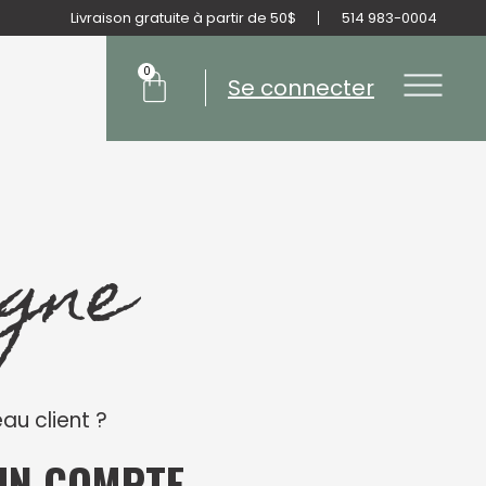
Livraison gratuite à partir de 50$
514 983-0004
Panier
0
Se connecter
gne
au client ?
UN COMPTE