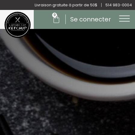
Aller
Livraison gratuite à partir de 50$
514 983-0004
au
0
Panier
contenu
Se connecter