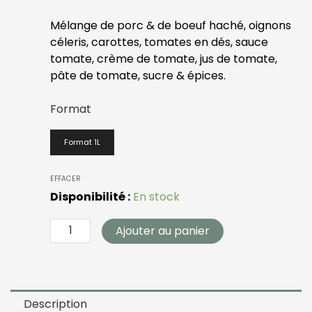
Mélange de porc & de boeuf haché, oignons
céleris, carottes, tomates en dés, sauce
tomate, crème de tomate, jus de tomate,
pâte de tomate, sucre & épices.
quantité
Format
de
L'ultime
Format 1L
sauce
à
la
EFFACER
viande
Disponibilité :
En stock
Ajouter au panier
Description