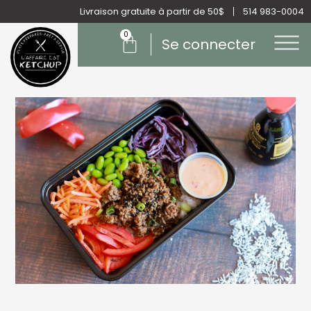
Aller
Livraison gratuite à partir de 50$
514 983-0004
au
0
Panier
contenu
Se connecter