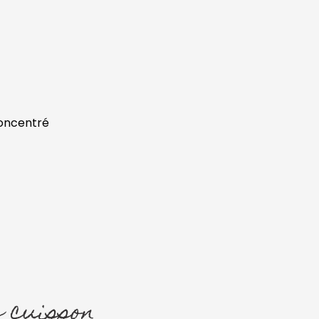
concentré
 cuisson